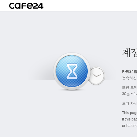
카페24입
접속하신
또한 도
30분 ~
보다 자
This pag
If this p
or has no