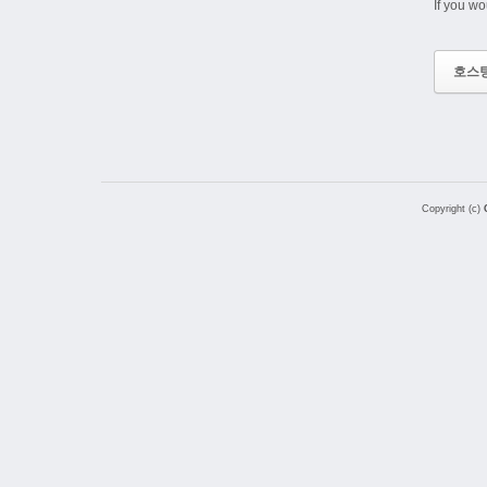
If you wo
호스
Copyright (c)